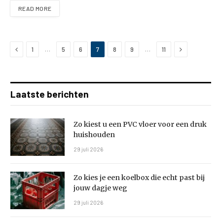
READ MORE
Previous
Next
…
…
1
5
6
7
8
9
11
Laatste berichten
Zo kiest u een PVC vloer voor een druk
huishouden
29 juli 2026
Zo kies je een koelbox die echt past bij
jouw dagje weg
29 juli 2026