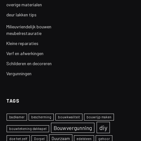
overige materialen
deur lakken tips
Milieuvriendelijk bouwen
meubelrestauratie
Kleine reparaties
Verf en afwerkingen
Schilderen en decoreren
Vergunningen
TAGS
badkamer
bescherming
bouwkwaliteit
bouwrijp maken
diy
Bouwvergunning
bouwtekening dakkapel
Duurzaam
doe het zelf
Dorpel
edelsteen
gehoor