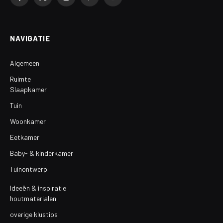
Facebook
X
Instagram
Pinterest
YouTube
(Twitter)
NAVIGATIE
Algemeen
Ruimte
Slaapkamer
Tuin
Woonkamer
Eetkamer
Baby- & kinderkamer
Tuinontwerp
Ideeën & inspiratie
houtmaterialen
overige klustips