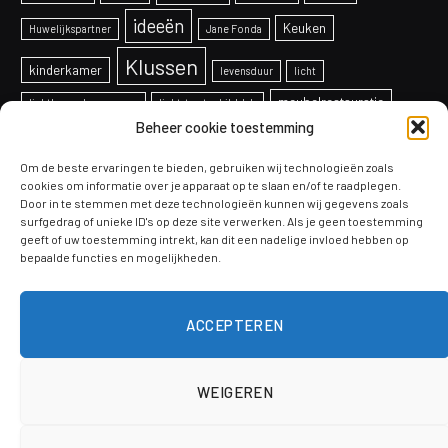
ideeën
Keuken
Huwelijkspartner
Jane Fonda
Klussen
kinderkamer
levensduur
licht
meubelrestauratie
lichtkoepel vervangen
lichtstraat schilddak
Beheer cookie toestemming
onderhoud
Ontwerp
overkapping
paneelradiatoren
projecten
Om de beste ervaringen te bieden, gebruiken wij technologieën zoals
productie
Raam
radiatoren
schaken
cookies om informatie over je apparaat op te slaan en/of te raadplegen.
Door in te stemmen met deze technologieën kunnen wij gegevens zoals
Schilderen
soorten
telefoon
sealmachines
systeem
surfgedrag of unieke ID's op deze site verwerken. Als je geen toestemming
geeft of uw toestemming intrekt, kan dit een nadelige invloed hebben op
tips
bepaalde functies en mogelijkheden.
Tuinontwerp
veiligheid
Verbouwen
trends
Voordelen
vloeren
werkkleding
ACCEPTEREN
WEIGEREN
© 2026 ThemeSphere. Designed by
ThemeSphere
.