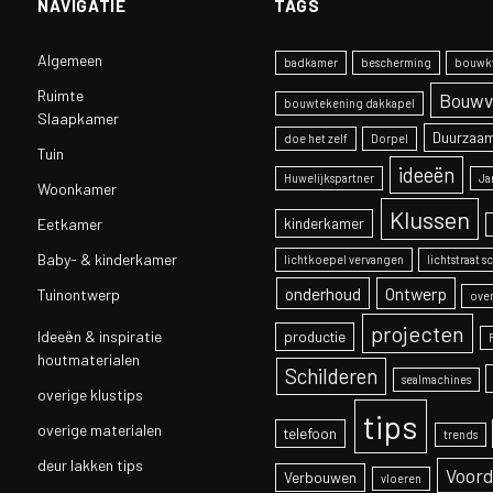
NAVIGATIE
TAGS
Algemeen
badkamer
bescherming
bouwkw
Ruimte
Bouwv
bouwtekening dakkapel
Slaapkamer
Duurzaa
doe het zelf
Dorpel
Tuin
ideeën
Huwelijkspartner
Ja
Woonkamer
Klussen
kinderkamer
Eetkamer
Baby- & kinderkamer
lichtkoepel vervangen
lichtstraat 
onderhoud
Ontwerp
Tuinontwerp
ove
projecten
Ideeën & inspiratie
productie
houtmaterialen
Schilderen
sealmachines
overige klustips
tips
overige materialen
telefoon
trends
deur lakken tips
Voord
Verbouwen
vloeren