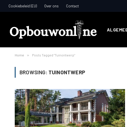
Cookiebeleid (EU)
Over ons
Contact
ALGEME
Home
»
Posts Tagged "Tuinontwerp"
BROWSING:
TUINONTWERP