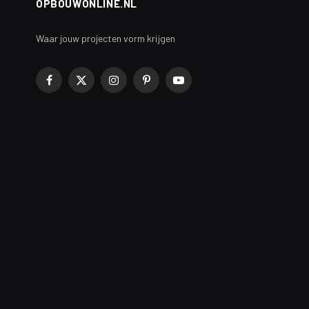
OPBOUWONLINE.NL
Waar jouw projecten vorm krijgen
Facebook
X
Instagram
Pinterest
YouTube
(Twitter)