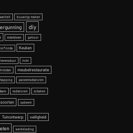
aliteit
bouwrijp maken
diy
ergunning
m
edelsteen
gehoor
Keuken
ne Fonda
levensduur
licht
meubelrestauratie
schilddak
rkapping
paneelradiatoren
Raam
radiatoren
schaken
soorten
systeem
Tuinontwerp
veiligheid
elen
werkkleding