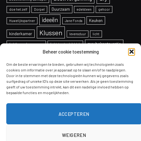
Duurzaam
doe het zelf
Dorpel
edelsteen
gehoor
ideeën
Keuken
Huwelijkspartner
Jane Fonda
Klussen
kinderkamer
levensduur
licht
meubelrestauratie
lichtkoepel vervangen
lichtstraat schilddak
Beheer cookie toestemming
onderhoud
Ontwerp
overkapping
paneelradiatoren
projecten
Om de beste ervaringen te bieden, gebruiken wij technologieën zoals
productie
Raam
radiatoren
schaken
cookies om informatie over je apparaat op te slaan en/of te raadplegen.
Door in te stemmen met deze technologieën kunnen wij gegevens zoals
Schilderen
soorten
telefoon
sealmachines
systeem
surfgedrag of unieke ID's op deze site verwerken. Als je geen toestemming
geeft of uw toestemming intrekt, kan dit een nadelige invloed hebben op
tips
bepaalde functies en mogelijkheden.
Tuinontwerp
veiligheid
Verbouwen
trends
Voordelen
vloeren
werkkleding
ACCEPTEREN
WEIGEREN