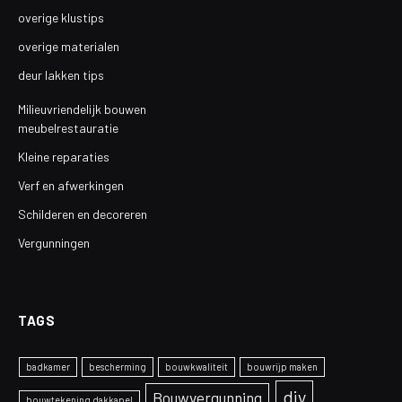
overige klustips
overige materialen
deur lakken tips
Milieuvriendelijk bouwen
meubelrestauratie
Kleine reparaties
Verf en afwerkingen
Schilderen en decoreren
Vergunningen
TAGS
badkamer
bescherming
bouwkwaliteit
bouwrijp maken
diy
Bouwvergunning
bouwtekening dakkapel