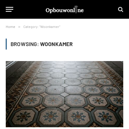
Home
»
Category: "Woonkamer"
BROWSING:
WOONKAMER