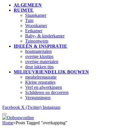
ALGEMEEN
RUIMTE
Slaapkamer
Tuin
Woonkamer
Eetkamer
Baby- & kinderkamer
Tuinontwerp
IDEEËN & INSPIRATIE
houtmaterialen
overige klustips
overige materialen
deur lakken tips
MILIEUVRIENDELIJK BOUWEN
meubelrestauratie
Kleine reparaties
Verf en afwerkingen
Schilderen en decoreren
Vergunningen
Facebook
X (Twitter)
Instagram
Home
»
Posts Tagged "overkapping"