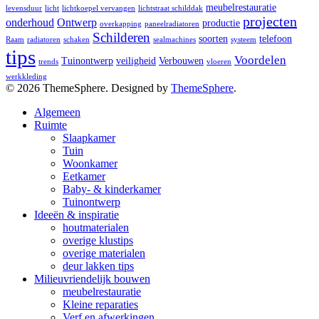
meubelrestauratie
levensduur
licht
lichtkoepel vervangen
lichtstraat schilddak
projecten
onderhoud
Ontwerp
productie
overkapping
paneelradiatoren
Schilderen
soorten
telefoon
Raam
radiatoren
schaken
sealmachines
systeem
tips
Voordelen
Tuinontwerp
veiligheid
Verbouwen
trends
vloeren
werkkleding
© 2026 ThemeSphere. Designed by
ThemeSphere
.
Algemeen
Ruimte
Slaapkamer
Tuin
Woonkamer
Eetkamer
Baby- & kinderkamer
Tuinontwerp
Ideeën & inspiratie
houtmaterialen
overige klustips
overige materialen
deur lakken tips
Milieuvriendelijk bouwen
meubelrestauratie
Kleine reparaties
Verf en afwerkingen