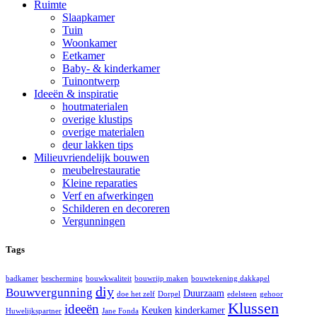
Ruimte
Slaapkamer
Tuin
Woonkamer
Eetkamer
Baby- & kinderkamer
Tuinontwerp
Ideeën & inspiratie
houtmaterialen
overige klustips
overige materialen
deur lakken tips
Milieuvriendelijk bouwen
meubelrestauratie
Kleine reparaties
Verf en afwerkingen
Schilderen en decoreren
Vergunningen
Tags
badkamer
bescherming
bouwkwaliteit
bouwrijp maken
bouwtekening dakkapel
diy
Bouwvergunning
Duurzaam
doe het zelf
Dorpel
edelsteen
gehoor
Klussen
ideeën
Keuken
kinderkamer
Huwelijkspartner
Jane Fonda