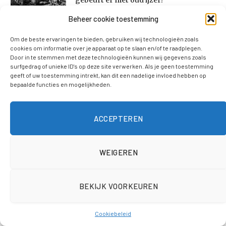
27 juli 2026
Beheer cookie toestemming
Om de beste ervaringen te bieden, gebruiken wij technologieën zoals
Wat te doen bij een verstopt riool:
cookies om informatie over je apparaat op te slaan en/of te raadplegen.
oorzaken en aanpak
Door in te stemmen met deze technologieën kunnen wij gegevens zoals
surfgedrag of unieke ID's op deze site verwerken. Als je geen toestemming
27 juli 2026
geeft of uw toestemming intrekt, kan dit een nadelige invloed hebben op
bepaalde functies en mogelijkheden.
ACCEPTEREN
ALGEMEEN
WEIGEREN
Wie is de
huwelijkspartner van Billy
BEKIJK VOORKEUREN
Bob Thornton?
Cookiebeleid