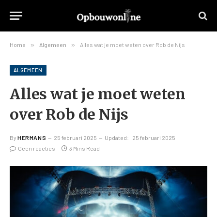
Home
»
Algemeen
»
Alles wat je moet weten over Rob de Nijs
ALGEMEEN
Alles wat je moet weten
over Rob de Nijs
By
HERMANS
25 februari 2025
Updated:
25 februari 2025
Geen reacties
3 Mins Read