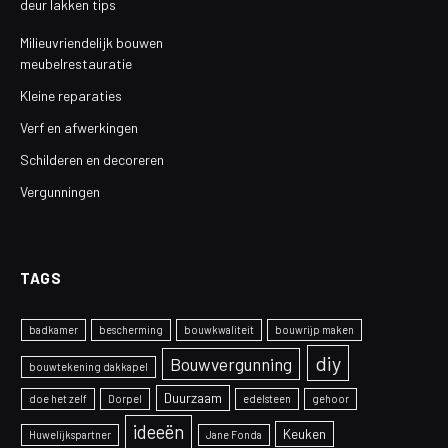
deur lakken tips
Milieuvriendelijk bouwen
meubelrestauratie
Kleine reparaties
Verf en afwerkingen
Schilderen en decoreren
Vergunningen
TAGS
badkamer
bescherming
bouwkwaliteit
bouwrijp maken
diy
Bouwvergunning
bouwtekening dakkapel
Duurzaam
doe het zelf
Dorpel
edelsteen
gehoor
ideeën
Keuken
Huwelijkspartner
Jane Fonda