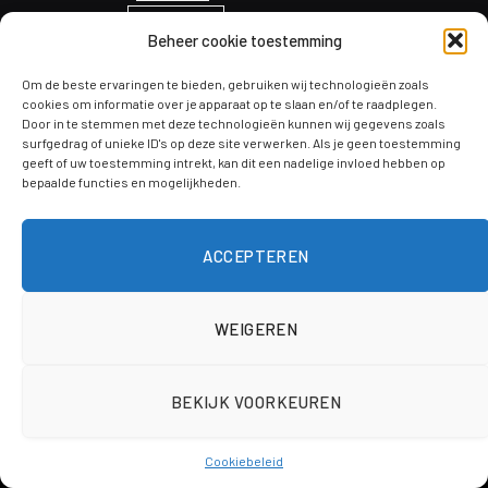
Klussen
kinderkamer
levensduur
licht
Beheer cookie toestemming
meubelrestauratie
lichtkoepel vervangen
lichtstraat schilddak
Om de beste ervaringen te bieden, gebruiken wij technologieën zoals
onderhoud
Ontwerp
overkapping
paneelradiatoren
cookies om informatie over je apparaat op te slaan en/of te raadplegen.
Door in te stemmen met deze technologieën kunnen wij gegevens zoals
projecten
productie
surfgedrag of unieke ID's op deze site verwerken. Als je geen toestemming
Raam
radiatoren
schaken
geeft of uw toestemming intrekt, kan dit een nadelige invloed hebben op
Schilderen
bepaalde functies en mogelijkheden.
soorten
telefoon
sealmachines
systeem
tips
Tuinontwerp
veiligheid
Verbouwen
trends
ACCEPTEREN
Voordelen
vloeren
werkkleding
WEIGEREN
BEKIJK VOORKEUREN
© 2026 ThemeSphere. Designed by
ThemeSphere
.
Algemeen
Ruimte
Ideeën & inspiratie
Cookiebeleid
Milieuvriendelijk bouwen