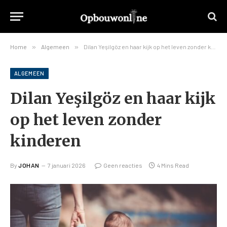
Home
»
Algemeen
»
Dilan Yeşilgöz en haar kijk op het leven zonder kinderen
ALGEMEEN
Dilan Yeşilgöz en haar kijk
op het leven zonder
kinderen
By
JOHAN
7 januari 2026
Geen reacties
4 Mins Read