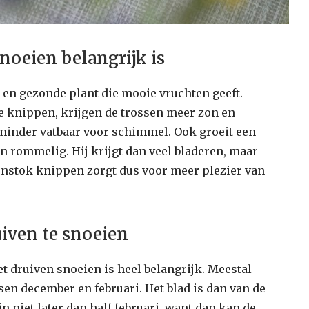
oeien belangrijk is
 en gezonde plant die mooie vruchten geeft.
e knippen, krijgen de trossen meer zon en
 minder vatbaar voor schimmel. Ook groeit een
n rommelig. Hij krijgt dan veel bladeren, maar
enstok knippen zorgt dus voor meer plezier van
iven te snoeien
et druiven snoeien is heel belangrijk. Meestal
sen december en februari. Het blad is dan van de
n niet later dan half februari, want dan kan de