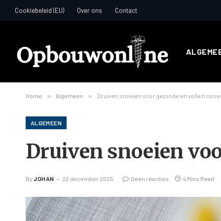
Cookiebeleid (EU)
Over ons
Contact
ALGEME
Home
»
Algemeen
»
Druiven snoeien voor gezonde en volle trosse
ALGEMEEN
Druiven snoeien voo
By
JOHAN
22 december 2025
Geen reacties
4 Mins Read