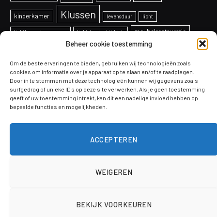
Klussen
kinderkamer
levensduur
licht
meubelrestauratie
lichtkoepel vervangen
lichtstraat schilddak
Beheer cookie toestemming
onderhoud
Ontwerp
overkapping
paneelradiatoren
projecten
Om de beste ervaringen te bieden, gebruiken wij technologieën zoals
productie
Raam
radiatoren
schaken
cookies om informatie over je apparaat op te slaan en/of te raadplegen.
Door in te stemmen met deze technologieën kunnen wij gegevens zoals
Schilderen
soorten
telefoon
sealmachines
systeem
surfgedrag of unieke ID's op deze site verwerken. Als je geen toestemming
geeft of uw toestemming intrekt, kan dit een nadelige invloed hebben op
tips
bepaalde functies en mogelijkheden.
Tuinontwerp
veiligheid
Verbouwen
trends
Voordelen
vloeren
werkkleding
ACCEPTEREN
WEIGEREN
© 2026 ThemeSphere. Designed by
ThemeSphere
.
BEKIJK VOORKEUREN
Algemeen
Ruimte
Ideeën & inspiratie