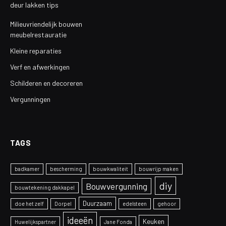
deur lakken tips
Milieuvriendelijk bouwen
meubelrestauratie
Kleine reparaties
Verf en afwerkingen
Schilderen en decoreren
Vergunningen
TAGS
badkamer
bescherming
bouwkwaliteit
bouwrijp maken
diy
Bouwvergunning
bouwtekening dakkapel
Duurzaam
doe het zelf
Dorpel
edelsteen
gehoor
ideeën
Keuken
Huwelijkspartner
Jane Fonda