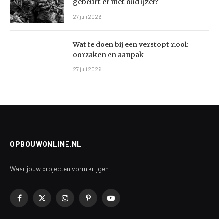
gebeurt er met oud ijzer?
27 juli 2026
Wat te doen bij een verstopt riool:
oorzaken en aanpak
27 juli 2026
OPBOUWONLINE.NL
Waar jouw projecten vorm krijgen
Facebook
X
Instagram
Pinterest
YouTube
(Twitter)