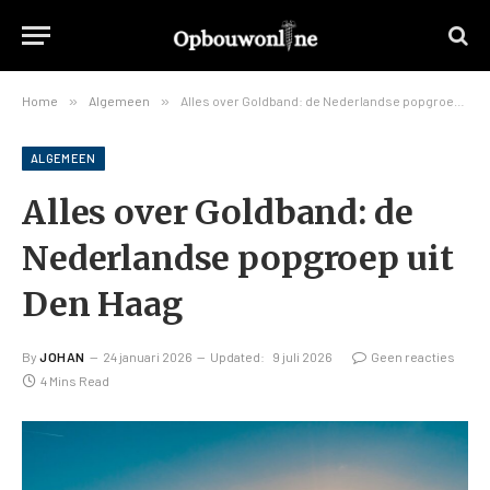
Home
»
Algemeen
»
Alles over Goldband: de Nederlandse popgroep uit Den Haag
ALGEMEEN
Alles over Goldband: de
Nederlandse popgroep uit
Den Haag
By
JOHAN
24 januari 2026
Updated:
9 juli 2026
Geen reacties
4 Mins Read