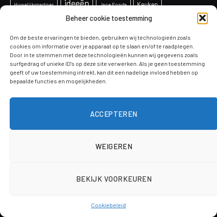
ideeën
Keuken
Huwelijkspartner
Jane Fonda
Beheer cookie toestemming
Klussen
kinderkamer
levensduur
licht
Om de beste ervaringen te bieden, gebruiken wij technologieën zoals
meubelrestauratie
lichtkoepel vervangen
lichtstraat schilddak
cookies om informatie over je apparaat op te slaan en/of te raadplegen.
onderhoud
Ontwerp
Door in te stemmen met deze technologieën kunnen wij gegevens zoals
overkapping
paneelradiatoren
surfgedrag of unieke ID's op deze site verwerken. Als je geen toestemming
projecten
geeft of uw toestemming intrekt, kan dit een nadelige invloed hebben op
productie
Raam
radiatoren
schaken
bepaalde functies en mogelijkheden.
Schilderen
soorten
telefoon
sealmachines
systeem
tips
ACCEPTEREN
Tuinontwerp
veiligheid
Verbouwen
trends
Voordelen
vloeren
werkkleding
WEIGEREN
BEKIJK VOORKEUREN
© 2026 ThemeSphere. Designed by
ThemeSphere
.
Cookiebeleid
Algemeen
Ruimte
Ideeën & inspiratie