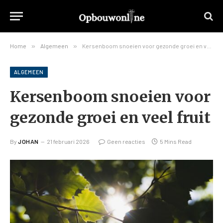
Home
»
Algemeen
»
Kersenboom snoeien voor gezonde groei en veel fruit
ALGEMEEN
Kersenboom snoeien voor
gezonde groei en veel fruit
By
JOHAN
21 februari 2026
Geen reacties
5 Mins Read