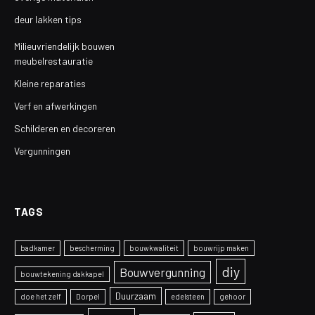
deur lakken tips
Milieuvriendelijk bouwen
meubelrestauratie
Kleine reparaties
Verf en afwerkingen
Schilderen en decoreren
Vergunningen
TAGS
badkamer
bescherming
bouwkwaliteit
bouwrijp maken
diy
Bouwvergunning
bouwtekening dakkapel
Duurzaam
doe het zelf
Dorpel
edelsteen
gehoor