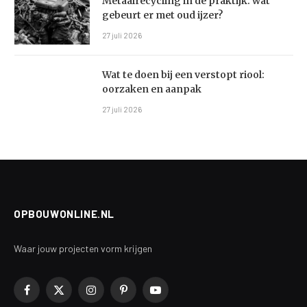
Metaalrecycling in de praktijk: wat
gebeurt er met oud ijzer?
27 juli 2026
Wat te doen bij een verstopt riool:
oorzaken en aanpak
27 juli 2026
OPBOUWONLINE.NL
Waar jouw projecten vorm krijgen
Facebook
X
Instagram
Pinterest
YouTube