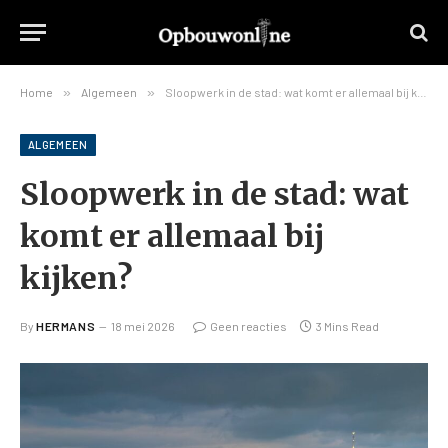
Home
»
Algemeen
»
Sloopwerk in de stad: wat komt er allemaal bij kijken?
ALGEMEEN
Sloopwerk in de stad: wat
komt er allemaal bij
kijken?
By
HERMANS
18 mei 2026
Geen reacties
3 Mins Read