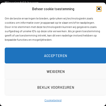
Milieuvriendelijk bouwen
meubelrestauratie
Beheer cookie toestemming
Kleine reparaties
Om de beste ervaringen te bieden, gebruiken wij technologieën zoals
Verf en afwerkingen
cookies om informatie over je apparaat op te slaan en/of te raadplegen.
Door in te stemmen met deze technologieën kunnen wij gegevens zoals
Schilderen en decoreren
surfgedrag of unieke ID's op deze site verwerken. Als je geen toestemming
geeft of uw toestemming intrekt, kan dit een nadelige invloed hebben op
Vergunningen
bepaalde functies en mogelijkheden.
ACCEPTEREN
TAGS
badkamer
bescherming
bouwkwaliteit
bouwrijp maken
WEIGEREN
diy
Bouwvergunning
bouwtekening dakkapel
Duurzaam
BEKIJK VOORKEUREN
doe het zelf
Dorpel
edelsteen
gehoor
ideeën
Keuken
Huwelijkspartner
Jane Fonda
Cookiebeleid
Klussen
kinderkamer
levensduur
licht