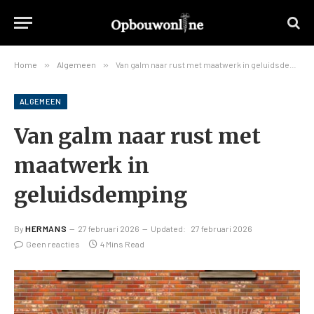
Home
»
Algemeen
»
Van galm naar rust met maatwerk in geluidsdemping
ALGEMEEN
Van galm naar rust met
maatwerk in
geluidsdemping
By
HERMANS
27 februari 2026
Updated:
27 februari 2026
Geen reacties
4 Mins Read