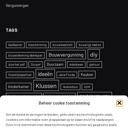
Vergunningen
TAGS
badkamer
bescherming
bouwkwaliteit
bouwrijp maken
diy
Bouwvergunning
bouwtekening dakkapel
Duurzaam
doe het zelf
Dorpel
edelsteen
gehoor
ideeën
Keuken
Huwelijkspartner
Jane Fonda
Klussen
kinderkamer
levensduur
licht
meubelrestauratie
lichtkoepel vervangen
lichtstraat schilddak
Beheer cookie toestemming
onderhoud
Ontwerp
overkapping
paneelradiatoren
projecten
Om de beste ervaringen te bieden, gebruiken wij technologieën zoals
productie
Raam
radiatoren
schaken
cookies om informatie over je apparaat op te slaan en/of te raadplegen.
Door in te stemmen met deze technologieën kunnen wij gegevens zoals
Schilderen
soorten
telefoon
sealmachines
systeem