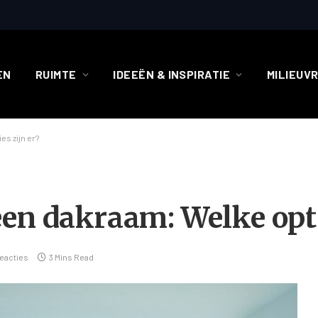
EN
RUIMTE
IDEEËN & INSPIRATIE
MILIEUV
s zijn er?
en dakraam: Welke opti
eacties
3 Mins Read