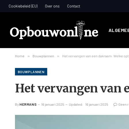
Cookiebeleid (EU)
Over ons
Contact
ALGEME
Home
»
Bouwplannen
»
Het vervangen van een dakraam: Welke optie
BOUWPLANNEN
Het vervangen van e
By
HERMANS
16 januari 2025
Updated:
16 januari 2025
Geen r