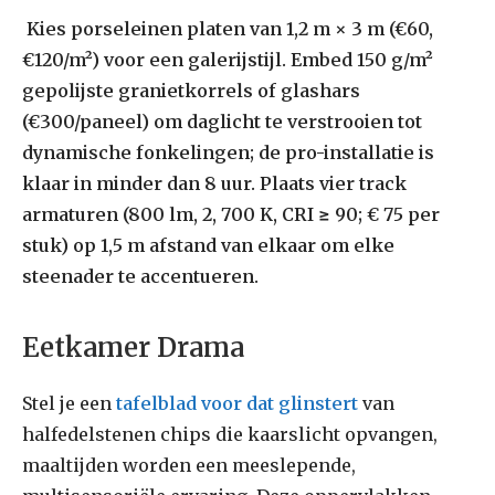
Kies porseleinen platen van 1,2 m × 3 m (€60,
€120/m²) voor een galerijstijl.
Embed 150 g/m²
gepolijste granietkorrels of glashars
(€300/paneel) om daglicht te verstrooien tot
dynamische fonkelingen; de pro-installatie is
klaar in minder dan 8 uur.
Plaats vier track
armaturen (800 lm, 2, 700 K, CRI ≥ 90; € 75 per
stuk) op 1,5 m afstand van elkaar om elke
steenader te accentueren.
Eetkamer Drama
Stel je een
tafelblad voor dat glinstert
van
halfedelstenen chips die kaarslicht opvangen,
maaltijden worden een meeslepende,