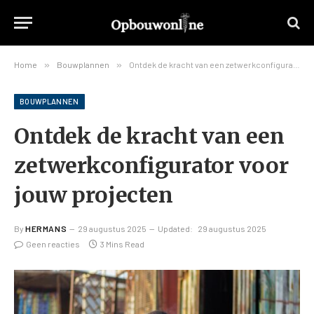
Home
»
Bouwplannen
»
Ontdek de kracht van een zetwerkconfigurator voor jouw projecten
BOUWPLANNEN
Ontdek de kracht van een
zetwerkconfigurator voor
jouw projecten
By
HERMANS
29 augustus 2025
Updated:
29 augustus 2025
Geen reacties
3 Mins Read