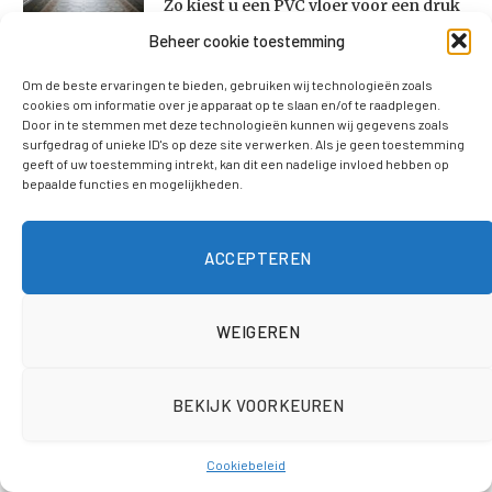
Zo kiest u een PVC vloer voor een druk
huishouden
Beheer cookie toestemming
29 juli 2026
Om de beste ervaringen te bieden, gebruiken wij technologieën zoals
cookies om informatie over je apparaat op te slaan en/of te raadplegen.
Zo kies je een koelbox die echt past bij
Door in te stemmen met deze technologieën kunnen wij gegevens zoals
surfgedrag of unieke ID's op deze site verwerken. Als je geen toestemming
jouw dagje weg
geeft of uw toestemming intrekt, kan dit een nadelige invloed hebben op
29 juli 2026
bepaalde functies en mogelijkheden.
Metaalrecycling in de praktijk: wat
ACCEPTEREN
gebeurt er met oud ijzer?
27 juli 2026
WEIGEREN
Wat te doen bij een verstopt riool:
oorzaken en aanpak
BEKIJK VOORKEUREN
27 juli 2026
Cookiebeleid