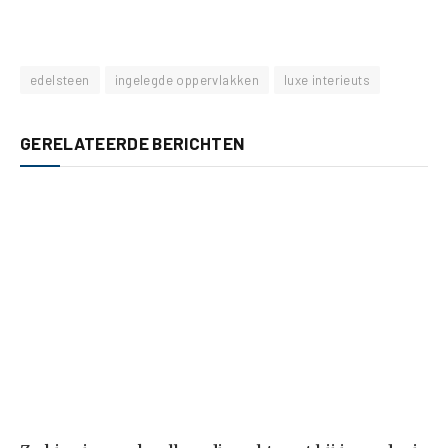
edelsteen
ingelegde oppervlakken
luxe interieuts
GERELATEERDE BERICHTEN