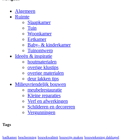
Algemeen
Ruimte
Slaapkamer
Tuin
Woonkamer
Eetkamer
Baby- & kinderkamer
Tuinontwerp
Ideeën & inspiratie
houtmaterialen
overige klustips
overige materialen
deur lakken tips
Milieuvriendelijk bouwen
meubelrestauratie
Kleine reparaties
Verf en afwerkingen
Schilderen en decoreren
Vergunningen
Tags
badkamer
bescherming
bouwkwaliteit
bouwrijp maken
bouwtekening dakkapel