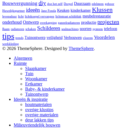
diy
Bouwvergunning
Duurzaam
doe het zelf
Dorpel
edelsteen
gehoor
Klussen
ideeën
Keuken
kinderkamer
Huwelijkspartner
Jane Fonda
meubelrestauratie
levensduur
licht
lichtkoepel vervangen
lichtstraat schilddak
projecten
onderhoud
Ontwerp
productie
overkapping
paneelradiatoren
Schilderen
soorten
telefoon
Raam
radiatoren
schaken
sealmachines
systeem
tips
Voordelen
Tuinontwerp
veiligheid
Verbouwen
trends
vloeren
werkkleding
© 2026 ThemeSphere. Designed by
ThemeSphere
.
Algemeen
Ruimte
Slaapkamer
Tuin
Woonkamer
Eetkamer
Baby- & kinderkamer
Tuinontwerp
Ideeën & inspiratie
houtmaterialen
overige klustips
overige materialen
deur lakken tips
Milieuvriendelijk bouwen