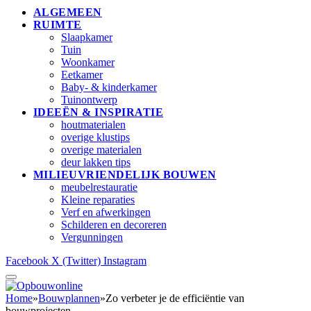
ALGEMEEN
RUIMTE
Slaapkamer
Tuin
Woonkamer
Eetkamer
Baby- & kinderkamer
Tuinontwerp
IDEEËN & INSPIRATIE
houtmaterialen
overige klustips
overige materialen
deur lakken tips
MILIEUVRIENDELIJK BOUWEN
meubelrestauratie
Kleine reparaties
Verf en afwerkingen
Schilderen en decoreren
Vergunningen
Facebook
X (Twitter)
Instagram
Home
»
Bouwplannen
»
Zo verbeter je de efficiëntie van
bouwprojecten