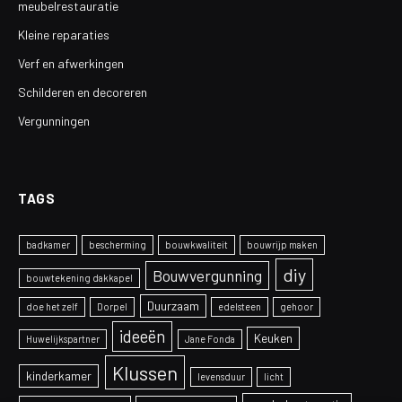
meubelrestauratie
Kleine reparaties
Verf en afwerkingen
Schilderen en decoreren
Vergunningen
TAGS
badkamer
bescherming
bouwkwaliteit
bouwrijp maken
diy
Bouwvergunning
bouwtekening dakkapel
Duurzaam
doe het zelf
Dorpel
edelsteen
gehoor
ideeën
Keuken
Huwelijkspartner
Jane Fonda
Klussen
kinderkamer
levensduur
licht