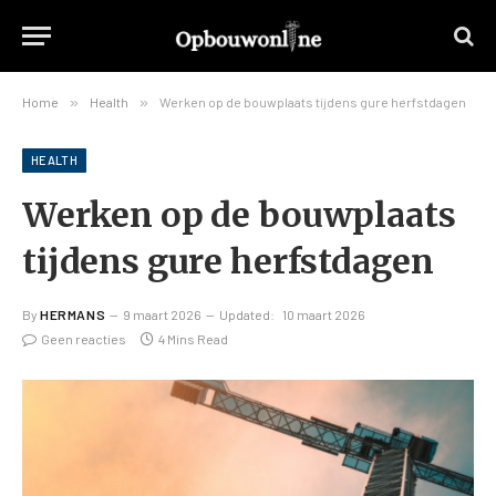
Home
»
Health
»
Werken op de bouwplaats tijdens gure herfstdagen
HEALTH
Werken op de bouwplaats
tijdens gure herfstdagen
By
HERMANS
9 maart 2026
Updated:
10 maart 2026
Geen reacties
4 Mins Read