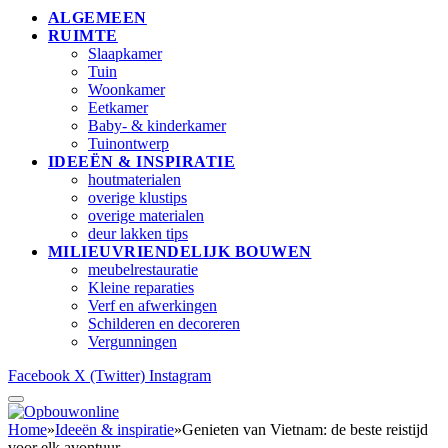
ALGEMEEN
RUIMTE
Slaapkamer
Tuin
Woonkamer
Eetkamer
Baby- & kinderkamer
Tuinontwerp
IDEEËN & INSPIRATIE
houtmaterialen
overige klustips
overige materialen
deur lakken tips
MILIEUVRIENDELIJK BOUWEN
meubelrestauratie
Kleine reparaties
Verf en afwerkingen
Schilderen en decoreren
Vergunningen
Facebook
X (Twitter)
Instagram
Home
»
Ideeën & inspiratie
»
Genieten van Vietnam: de beste reistijd
voor elk avontuur