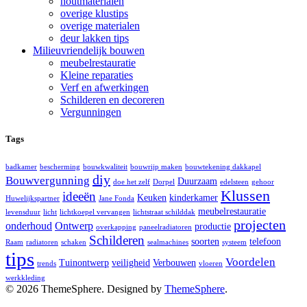
houtmaterialen
overige klustips
overige materialen
deur lakken tips
Milieuvriendelijk bouwen
meubelrestauratie
Kleine reparaties
Verf en afwerkingen
Schilderen en decoreren
Vergunningen
Tags
badkamer
bescherming
bouwkwaliteit
bouwrijp maken
bouwtekening dakkapel
diy
Bouwvergunning
Duurzaam
doe het zelf
Dorpel
edelsteen
gehoor
Klussen
ideeën
Keuken
kinderkamer
Huwelijkspartner
Jane Fonda
meubelrestauratie
levensduur
licht
lichtkoepel vervangen
lichtstraat schilddak
projecten
onderhoud
Ontwerp
productie
overkapping
paneelradiatoren
Schilderen
soorten
telefoon
Raam
radiatoren
schaken
sealmachines
systeem
tips
Voordelen
Tuinontwerp
veiligheid
Verbouwen
trends
vloeren
werkkleding
© 2026 ThemeSphere. Designed by
ThemeSphere
.