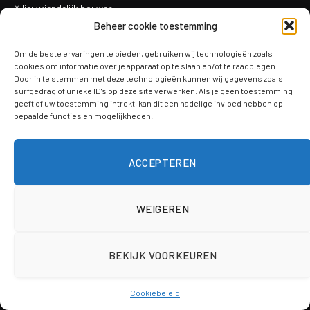
Milieuvriendelijk bouwen
meubelrestauratie
Beheer cookie toestemming
Kleine reparaties
Om de beste ervaringen te bieden, gebruiken wij technologieën zoals
cookies om informatie over je apparaat op te slaan en/of te raadplegen.
Verf en afwerkingen
Door in te stemmen met deze technologieën kunnen wij gegevens zoals
Schilderen en decoreren
surfgedrag of unieke ID's op deze site verwerken. Als je geen toestemming
geeft of uw toestemming intrekt, kan dit een nadelige invloed hebben op
Vergunningen
bepaalde functies en mogelijkheden.
ACCEPTEREN
TAGS
badkamer
bescherming
bouwkwaliteit
bouwrijp maken
WEIGEREN
diy
Bouwvergunning
bouwtekening dakkapel
Duurzaam
BEKIJK VOORKEUREN
doe het zelf
Dorpel
edelsteen
gehoor
ideeën
Keuken
Huwelijkspartner
Jane Fonda
Cookiebeleid
Klussen
kinderkamer
levensduur
licht