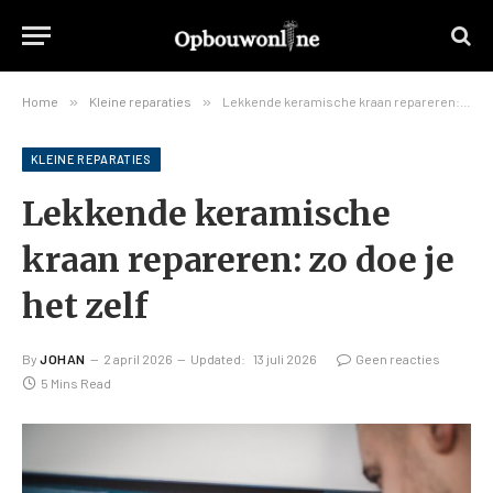
Home
»
Kleine reparaties
»
Lekkende keramische kraan repareren: zo doe je het zelf
KLEINE REPARATIES
Lekkende keramische
kraan repareren: zo doe je
het zelf
By
JOHAN
2 april 2026
Updated:
13 juli 2026
Geen reacties
5 Mins Read