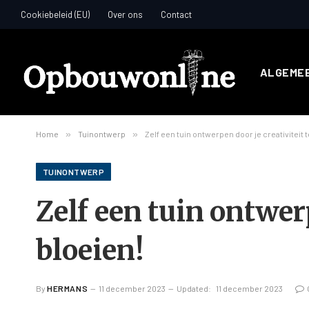
Cookiebeleid (EU)
Over ons
Contact
ALGEME
Home
»
Tuinontwerp
»
Zelf een tuin ontwerpen door je creativiteit t
TUINONTWERP
Zelf een tuin ontwerp
bloeien!
By
HERMANS
11 december 2023
Updated:
11 december 2023