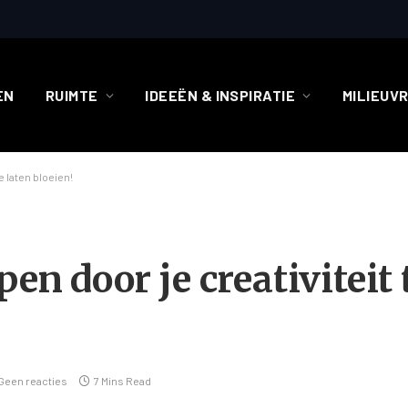
EN
RUIMTE
IDEEËN & INSPIRATIE
MILIEUV
e laten bloeien!
en door je creativiteit 
Geen reacties
7 Mins Read