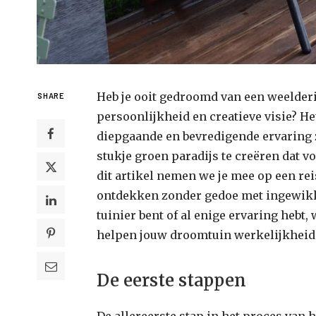
Heb je ooit gedroomd van een weelderi
SHARE
persoonlijkheid en creatieve visie? H
diepgaande en bevredigende ervaring z
stukje groen paradijs te creëren dat v
dit artikel nemen we je mee op een r
ontdekken zonder gedoe met ingewikk
tuinier bent of al enige ervaring hebt, 
helpen jouw droomtuin werkelijkheid
De eerste stappen
De allereerste stap in het proces van 