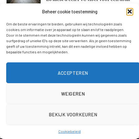
huishouden
Beheer cookie toestemming
29 juli 2026
Om de beste ervaringen te bieden, gebruiken wij technologieën zoals
cookies om informatie over je apparaat op te slaan en/of te raadplegen.
Zo kies je een koelbox die echt past bij
Door in te stemmen met deze technologieën kunnen wij gegevens zoals
jouw dagje weg
surfgedrag of unieke ID's op deze site verwerken. Als je geen toestemming
geeft of uw toestemming intrekt, kan dit een nadelige invloed hebben op
29 juli 2026
bepaalde functies en mogelijkheden.
Metaalrecycling in de praktijk: wat
ACCEPTEREN
gebeurt er met oud ijzer?
27 juli 2026
WEIGEREN
Wat te doen bij een verstopt riool:
oorzaken en aanpak
BEKIJK VOORKEUREN
27 juli 2026
Cookiebeleid