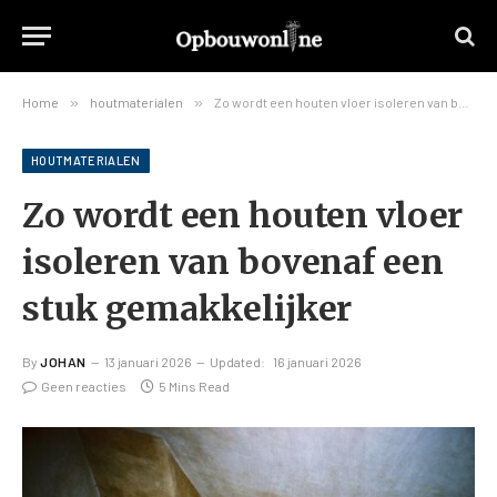
Home
»
houtmaterialen
»
Zo wordt een houten vloer isoleren van bovenaf een stuk gemakkelijker
HOUTMATERIALEN
Zo wordt een houten vloer
isoleren van bovenaf een
stuk gemakkelijker
By
JOHAN
13 januari 2026
Updated:
16 januari 2026
Geen reacties
5 Mins Read