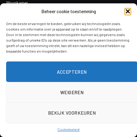
Woonkamer
Beheer cookie toestemming
Eetkamer
Baby- & kinderkamer
Om de beste ervaringen te bieden, gebruiken wij technologieën zoals
cookies om informatie over je apparaat op te slaan en/of te raadplegen.
Tuinontwerp
Door in te stemmen met deze technologieën kunnen wij gegevens zoals
surfgedrag of unieke ID's op deze site verwerken. Als je geen toestemming
Ideeën & inspiratie
geeft of uw toestemming intrekt, kan dit een nadelige invloed hebben op
houtmaterialen
bepaalde functies en mogelijkheden.
overige klustips
overige materialen
ACCEPTEREN
deur lakken tips
Milieuvriendelijk bouwen
WEIGEREN
meubelrestauratie
Kleine reparaties
BEKIJK VOORKEUREN
Verf en afwerkingen
Schilderen en decoreren
Cookiebeleid
Vergunningen